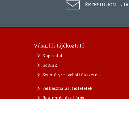
ÉRTESÜLJÖN ÚJD
Vásárlói tájékoztató
Kapcsolat
Rólunk
Személyre szabott ékszerek
Felhasználási feltételek
Reklamációs eljárás
A személyes adatok védelme
FAQ