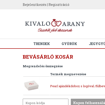
Bejelentkezés
|
Regisztráció
TRENDEK
GYŰRŰK
JEGYGY
BEVÁSÁRLÓ KOSÁR
Megrendelés összegzése
Termék megnevezése
Pearl ajándékdoboz s logóval /fülbev