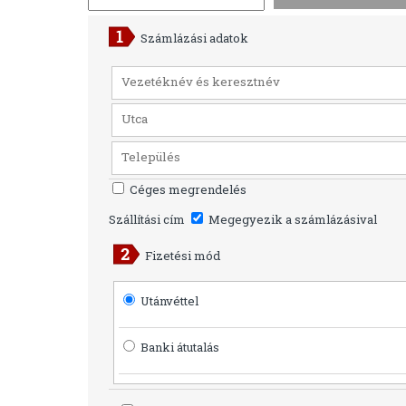
Számlázási adatok
Céges megrendelés
Szállítási cím
Megegyezik a számlázásival
Fizetési mód
Utánvéttel
Banki átutalás