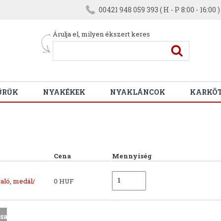
00421 948 059 393 ( H - P 8:00 - 16:00 )
Árulja el, milyen ékszert keres
ŰRŰK
NYAKÉKEK
NYAKLÁNCOK
KARKÖ
Cena
Mennyiség
aló, medál/
0 HUF