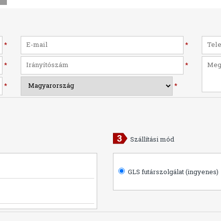
*
*
*
*
*
*
Szállítási mód
GLS futárszolgálat (ingyenes)