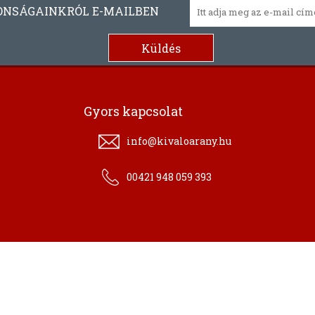
ONSÁGAINKRÓL E-MAILBEN
Gyors kapcsolat
info@kivaloarany.hu
00421 948 059 393