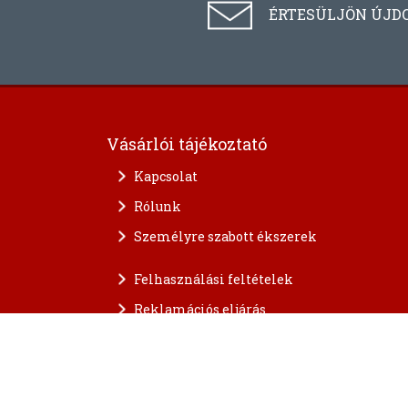
ÉRTESÜLJÖN ÚJD
Vásárlói tájékoztató
Kapcsolat
Rólunk
Személyre szabott ékszerek
Felhasználási feltételek
Reklamációs eljárás
A személyes adatok védelme
FAQ