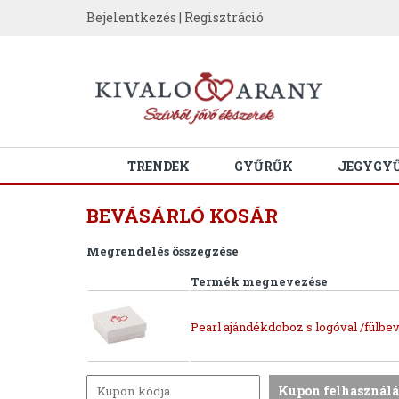
Bejelentkezés
|
Regisztráció
TRENDEK
GYŰRŰK
JEGYGY
BEVÁSÁRLÓ KOSÁR
Megrendelés összegzése
Termék megnevezése
Pearl ajándékdoboz s logóval /fülbev