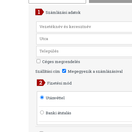
Számlázási adatok
Céges megrendelés
Szállítási cím
Megegyezik a számlázásival
Fizetési mód
Utánvéttel
Banki átutalás