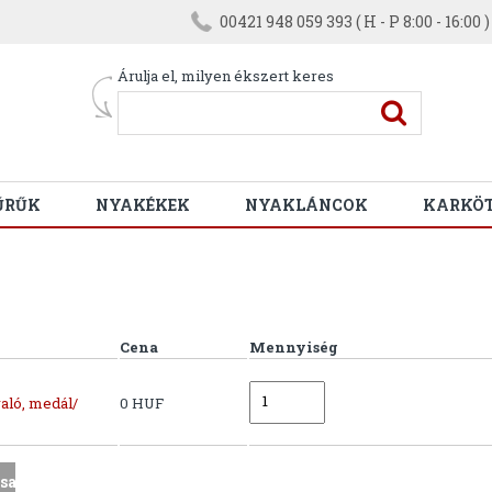
00421 948 059 393 ( H - P 8:00 - 16:00 )
Árulja el, milyen ékszert keres
ŰRŰK
NYAKÉKEK
NYAKLÁNCOK
KARKÖ
Cena
Mennyiség
aló, medál/
0 HUF