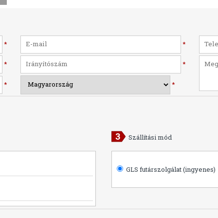
*
*
*
*
*
*
Szállítási mód
GLS futárszolgálat (ingyenes)