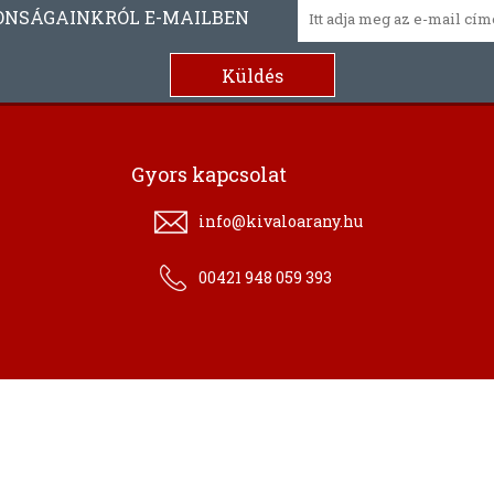
ONSÁGAINKRÓL E-MAILBEN
Gyors kapcsolat
info@kivaloarany.hu
00421 948 059 393