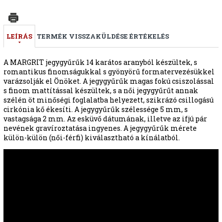
LEÍRÁS
TERMÉK VISSZAKÜLDÉSE
ÉRTÉKELÉS
A MARGRIT jegygyűrűk 14 karátos aranyból készültek, s
romantikus finomságukkal s gyönyörű formatervezésükkel
varázsolják el Önöket. A jegygyűrűk magas fokú csiszolással
s finom mattítással készültek, s a női jegygyűrűt annak
szélén öt minőségi foglalatba helyezett, szikrázó csillogású
cirkónia kő ékesíti. A jegygyűrűk szélessége 5 mm, s
vastagsága 2 mm. Az esküvő dátumának, illetve az ifjú pár
nevének gravíroztatása ingyenes. A jegygyűrűk mérete
külön-külön (női-férfi) kiválasztható a kínálatból.