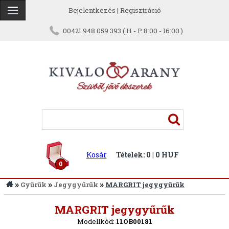
Bejelentkezés
|
Regisztráció
00421 948 059 393 ( H - P 8:00 - 16:00 )
Kosár
Tételek: 0 | 0 HUF
0
»
»
»
Gyűrűk
Jegygyűrűk
MARGRIT jegygyűrűk
Vissza
MARGRIT jegygyűrűk
Modellkód:
11OB00181