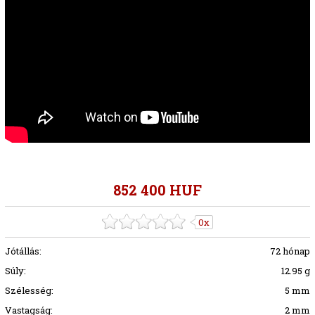
852 400 HUF
0x
Jótállás:
72 hónap
Súly:
12.95 g
Szélesség:
5 mm
Vastagság:
2 mm