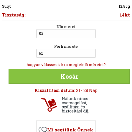
Súly:
12.95g
Tisztaság:
14kt
Női méret
53
Férfi mérete
62
hogyan válasszuk ki a megfelelő méretet?
Kosár
Kiszállítási dátum:
21 - 28 Nap
Mi segítünk Önnek