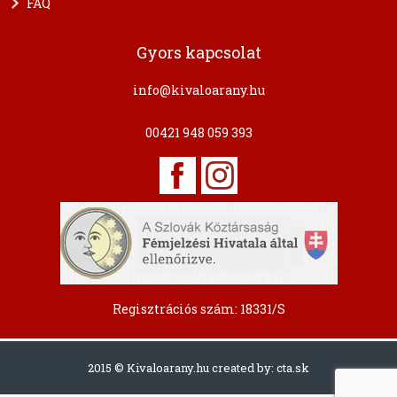
FAQ
Gyors kapcsolat
info@kivaloarany.hu
00421 948 059 393
Regisztrációs szám: 18331/S
2015 © Kivaloarany.hu created by:
cta.sk