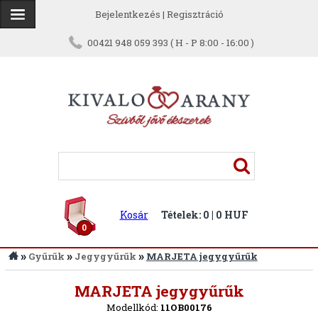
Bejelentkezés
|
Regisztráció
00421 948 059 393 ( H - P 8:00 - 16:00 )
Kosár
Tételek: 0 | 0 HUF
0
»
»
»
Gyűrűk
Jegygyűrűk
MARJETA jegygyűrűk
Vissza
MARJETA jegygyűrűk
Modellkód:
11OB00176