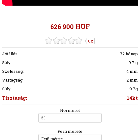
626 900 HUF
0x
Jótállás:
72 hónap
Súly:
9.7 g
Szélesség:
4 mm
Vastagság:
2 mm
Súly:
9.7g
Tisztaság:
14kt
Női méret
53
Férfi mérete
Férfi mérete