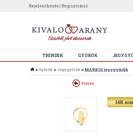
Bejelentkezés
|
Regisztráció
TRENDEK
GYŰRŰK
JEGYGY
»
»
»
Gyűrűk
Jegygyűrűk
MARKID jegygyűrűk
Vissza