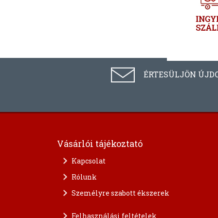
ÉRTESÜLJÖN ÚJD
Vásárlói tájékoztató
Kapcsolat
Rólunk
Személyre szabott ékszerek
Felhasználási feltételek