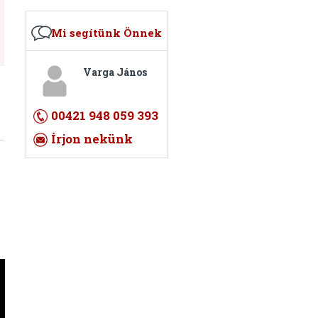
Mi segítünk Önnek
Varga János
00421 948 059 393
Írjon nekünk