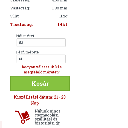
Szélesség:
4.50 mm
Vastagság:
1.80 mm
Súly:
11.2g
Tisztaság:
14kt
Női méret
53
Férfi mérete
61
hogyan válasszuk ki a
megfelelő méretet?
Kosár
Kiszállítási dátum:
21 - 28
Nap