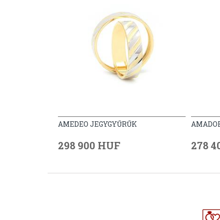
AMEDEO JEGYGYŰRŰK
AMADOR
298 900 HUF
278 4