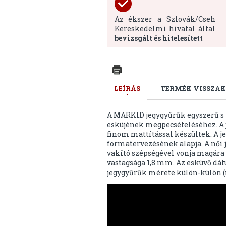
Az ékszer a Szlovák/Cseh
Kereskedelmi hivatal által
bevizsgált és hitelesített
LEÍRÁS
TERMÉK VISSZAK
A MARKID jegygyűrűk egyszerű s 
esküjének megpecsételéséhez. A j
finom mattítással készültek. A je
formatervezésének alapja. A női 
vakító szépségével vonja magára 
vastagsága 1,8 mm. Az esküvő dát
jegygyűrűk mérete külön-külön (nő