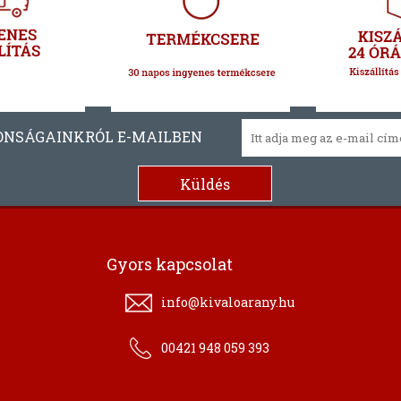
ONSÁGAINKRÓL E-MAILBEN
Gyors kapcsolat
info@kivaloarany.hu
00421 948 059 393