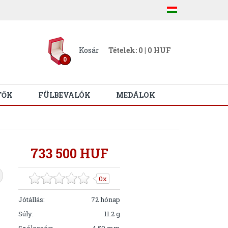
Kosár
Tételek: 0 | 0 HUF
0
TŐK
FÜLBEVALÓK
MEDÁLOK
733 500 HUF
0x
Jótállás:
72 hónap
Súly:
11.2 g