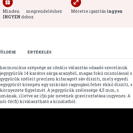
Minden megrendeléshez
Méretre igazítás
ingyen
INGYEN
doboz
ÜLDÉSE
ÉRTÉKELÉS
harmonikus szépsége az ideális választás odaadó szerelmük
egygyűrűk 14 karátos sárga aranyból, magas fokú csiszolással s
gygyűrűk széleit precízen kifaragott sáv díszíti, mely egyedi
jegygyűrűt közepén egy szikrázó ragyogású fehér ékkő díszíti, s
környezete figyelmét. A jegygyűrűk szélessége 4,5 mm, s
umának, illetve az ifjú pár nevének gravíroztatása ingyenes. A
i-férfi) kiválasztható a kínálatból.