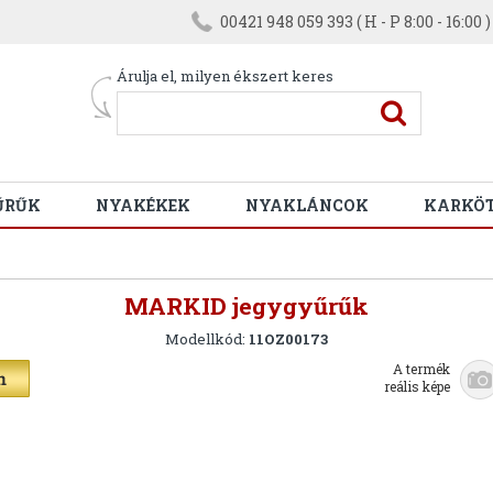
00421 948 059 393 ( H - P 8:00 - 16:00 )
Árulja el, milyen ékszert keres
ŰRŰK
NYAKÉKEK
NYAKLÁNCOK
KARKÖ
MARKID jegygyűrűk
Modellkód:
11OZ00173
A termék
reális képe