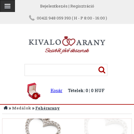
Bejelentkezés
|
Regisztráció
00421 948 059 393 ( H - P 8:00 - 16:00 )
Kosár
Tételek: 0 | 0 HUF
0
»
»
Medálok
Fehérarany