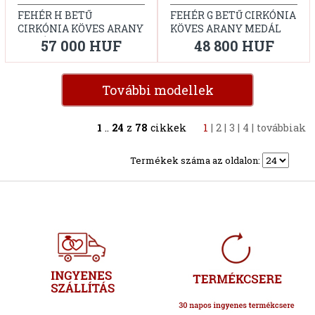
FEHÉR H BETŰ
FEHÉR G BETŰ CIRKÓNIA
CIRKÓNIA KÖVES ARANY
KÖVES ARANY MEDÁL
MEDÁL
57 000 HUF
48 800 HUF
További modellek
1
..
24
z
78
cikkek
1
|
2
|
3
|
4
|
továbbiak
Termékek száma az oldalon: