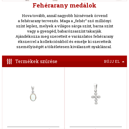
Fehérarany medálok
Hova tovább, annál nagyobb hírnévnek örvend
a fehérarany tervezés. Maga a „fehér“ szó milliónyi
színt leplez, melyek a világos sárga színt, barna színt
vagy a gyengéd, babarózsaszínt takarják.
Ajándékozza meg szeretteit e varázslatos fehérarany
ékszerrel a kollekciónkból és emelje ki szeretteik
személyiségét a tökéletesen kiválaszott nyakláncal.
Termékek szűrése
BÚJJ EL