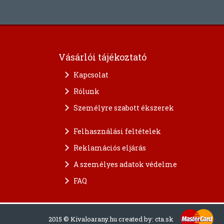
Vásárlói tájékoztató
Kapcsolat
Rólunk
Személyre szabott ékszerek
Felhasználási feltételek
Reklamációs eljárás
A személyes adatok védelme
FAQ
2015 © Kivaloarany.hu created by:
cta.sk