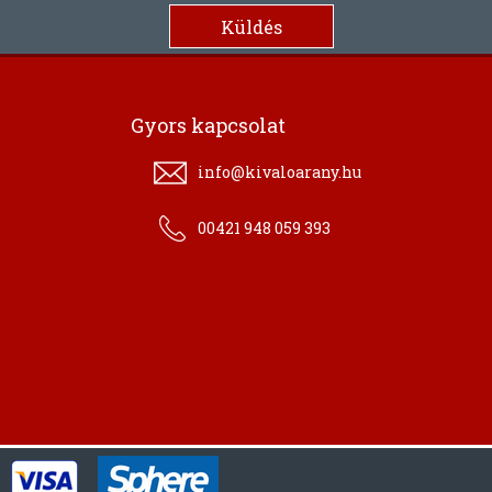
Gyors kapcsolat
info@kivaloarany.hu
00421 948 059 393