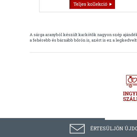
A sárga aranyból készült karkötők nagyon szép ajándéko
a fehérebb és bárnább bőrön is, azért is ez a legkedvel
ÉRTESÜLJÖN ÚJD