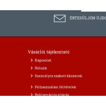
ÉRTESÜLJÖN ÚJD
Vásárlói tájékoztató
Kapcsolat
Rólunk
Személyre szabott ékszerek
Felhasználási feltételek
Reklamációs eljárás
A személyes adatok védelme