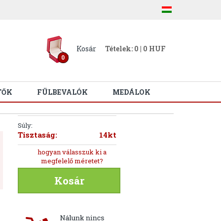
Kosár
Tételek: 0 | 0 HUF
0
TŐK
FÜLBEVALÓK
MEDÁLOK
Súly:
Tisztaság:
14kt
hogyan válasszuk ki a
megfelelő méretet?
Kosár