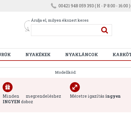
00421 948 059 393 ( H - P 8:00 - 16:00 )
Árulja el, milyen ékszert keres
ŰRŰK
NYAKÉKEK
NYAKLÁNCOK
KARKÖ
Modellkód:
Minden megrendeléshez
Méretre igazítás
ingyen
INGYEN
doboz