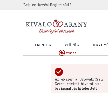
Bejelentkezés
|
Regisztráció
TRENDEK
GYŰRŰK
JEGYGY
Vissza
Az ékszer a Szlovák/Cseh
Kereskedelmi hivatal által
bevizsgált és hitelesített