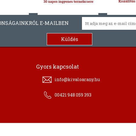
ONSÁGAINKRÓL E-MAILBEN
Gyors kapcsolat
info@kivaloarany.hu
00421 948 059 393