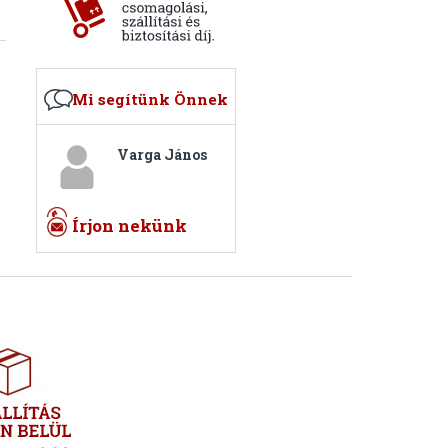
Mi segítünk Önnek
Varga János
Írjon nekünk