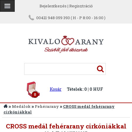
Bejelentkezés
|
Regisztráció
00421 948 059 393 ( H - P 8:00 - 16:00 )
Kosár
Tételek: 0 | 0 HUF
0
»
»
»
Medálok
Fehérarany
CROSS medál fehérarany
cirkóniákkal
CROSS medál fehérarany cirkóniákkal
Vissza