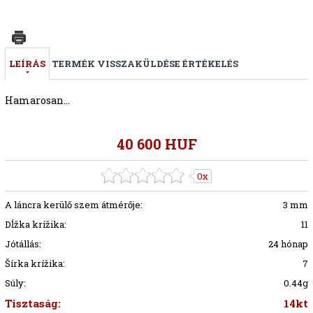
LEÍRÁS
TERMÉK VISSZAKÜLDÉSE
ÉRTÉKELÉS
Hamarosan...
40 600 HUF
0x
A láncra kerülő szem átmérője:
3 mm
Dĺžka krížika:
11
Jótállás:
24 hónap
Šírka krížika:
7
Súly:
0.44g
Tisztaság:
14kt