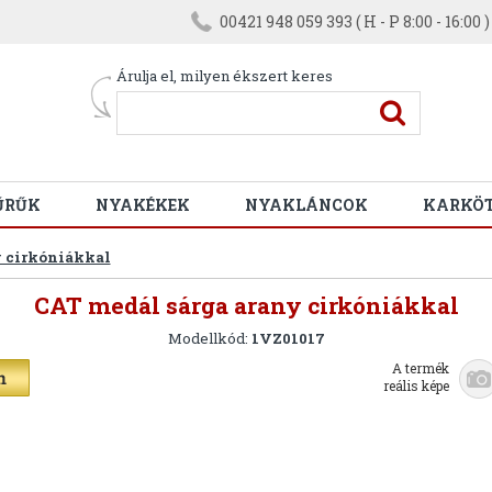
00421 948 059 393 ( H - P 8:00 - 16:00 )
Árulja el, milyen ékszert keres
ŰRŰK
NYAKÉKEK
NYAKLÁNCOK
KARKÖ
y cirkóniákkal
CAT medál sárga arany cirkóniákkal
Modellkód:
1VZ01017
A termék
reális képe