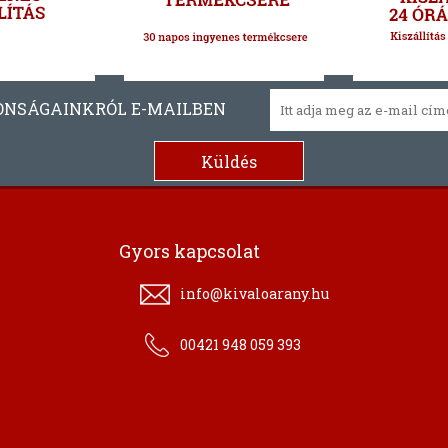
ONSÁGAINKRÓL E-MAILBEN
Gyors kapcsolat
info@kivaloarany.hu
00421 948 059 393