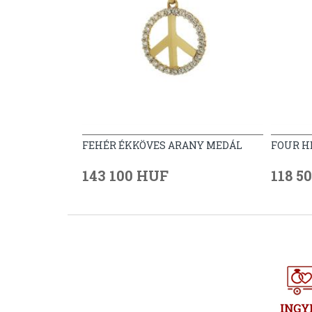
FEHÉR ÉKKÖVES ARANY MEDÁL
FOUR H
143 100 HUF
118 5