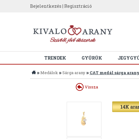
Bejelentkezés
|
Regisztráció
TRENDEK
GYŰRŰK
JEGYGY
»
»
»
Medálok
Sárga arany
CAT medál sárga aran
Vissza