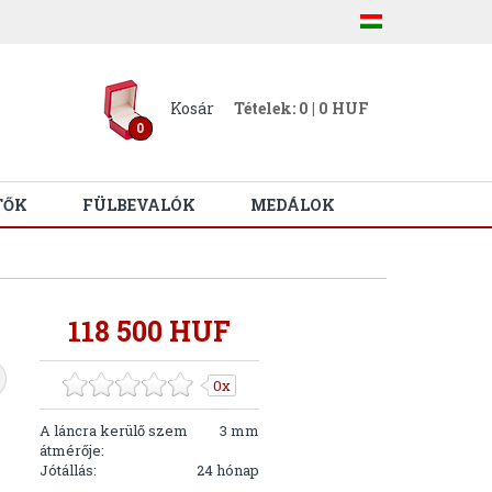
Kosár
Tételek: 0 | 0 HUF
0
TŐK
FÜLBEVALÓK
MEDÁLOK
118 500 HUF
0x
A láncra kerülő szem
3 mm
átmérője:
Jótállás:
24 hónap