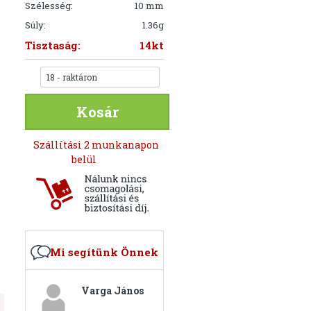
Szélesség:
10 mm
Súly:
1.36g
Tisztaság:
14kt
18 - raktáron
Kosár
Szállítási 2 munkanapon
belül
Mi segítünk Önnek
Varga János