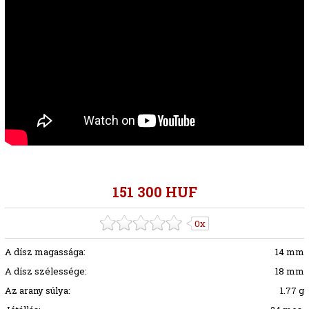
151 300 HUF
0x
A dísz magassága:
14 mm
A dísz szélessége:
18 mm
Az arany súlya:
1.77 g