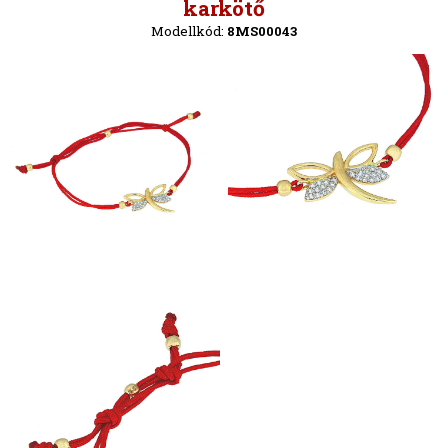
Vissza
karkötő
Modellkód:
8MS00043