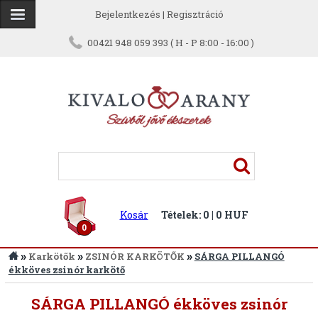
Bejelentkezés
|
Regisztráció
00421 948 059 393 ( H - P 8:00 - 16:00 )
Kosár
Tételek: 0 | 0 HUF
0
»
»
»
Karkötők
ZSINÓR KARKÖTŐK
SÁRGA PILLANGÓ
ékköves zsinór karkötő
SÁRGA PILLANGÓ ékköves zsinór