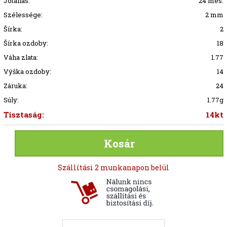
Jótállás:
24 mes.
Szélessége:
2 mm
Šírka:
2
Šírka ozdoby:
18
Váha zlata:
1.77
Výška ozdoby:
14
Záruka:
24
Súly:
1.77g
Tisztaság:
14kt
Kosár
Szállítási 2 munkanapon belül