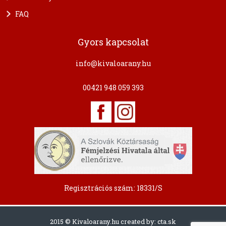
FAQ
Gyors kapcsolat
info@kivaloarany.hu
00421 948 059 393
Regisztrációs szám: 18331/S
2015 © Kivaloarany.hu created by:
cta.sk