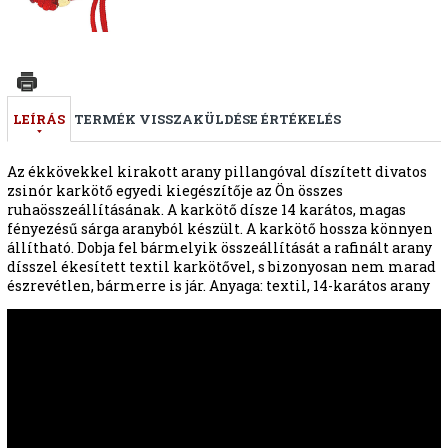
LEÍRÁS
TERMÉK VISSZAKÜLDÉSE
ÉRTÉKELÉS
Az ékkövekkel kirakott arany pillangóval díszített divatos
zsinór karkötő egyedi kiegészítője az Ön összes
ruhaösszeállításának. A karkötő dísze 14 karátos, magas
fényezésű sárga aranyból készült. A karkötő hossza könnyen
állítható. Dobja fel bármelyik összeállítását a rafinált arany
dísszel ékesített textil karkötővel, s bizonyosan nem marad
észrevétlen, bármerre is jár. Anyaga: textil, 14-karátos arany