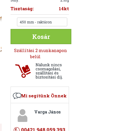
Súly:
2.51g
Tisztaság:
14kt
450 mm - raktáron
Kosár
Szállítási 2 munkanapon
belül
Mi segítünk Önnek
Varga János
00421 948 059 393