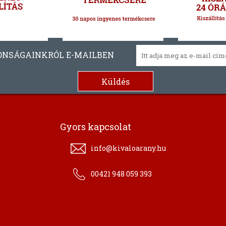
ONSÁGAINKRÓL E-MAILBEN
Gyors kapcsolat
info@kivaloarany.hu
00421 948 059 393