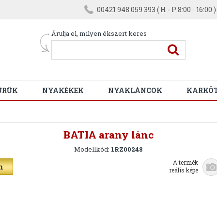
00421 948 059 393 ( H - P 8:00 - 16:00 )
Árulja el, milyen ékszert keres
ŰRŰK
NYAKÉKEK
NYAKLÁNCOK
KARKÖ
BATIA arany lánc
Modellkód:
1RZ00248
A termék
reális képe