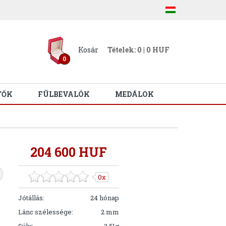
Kosár
Tételek: 0 | 0 HUF
0
TŐK
FÜLBEVALÓK
MEDÁLOK
204 600 HUF
0x
Jótállás:
24 hónap
Lánc szélessége:
2 mm