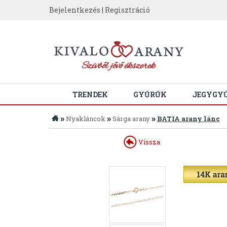
Bejelentkezés
|
Regisztráció
TRENDEK
GYŰRŰK
JEGYGY
»
»
»
Nyakláncok
Sárga arany
BATIA arany lánc
Vissza