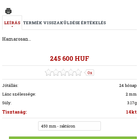
LEÍRÁS
TERMÉK VISSZAKÜLDÉSE
ÉRTÉKELÉS
Hamarosan...
245 600 HUF
0x
Jótállás:
24 hónap
Lánc szélessége:
2 mm
Súly:
3.17g
Tisztaság:
14kt
450 mm - raktáron