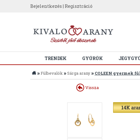
Bejelentkezés
|
Regisztráció
TRENDEK
GYŰRŰK
JEGYGY
»
»
»
Fülbevalók
Sárga arany
COLEEN gyermek fül
Vissza