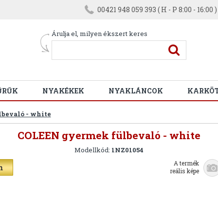
00421 948 059 393 ( H - P 8:00 - 16:00 )
Árulja el, milyen ékszert keres
ŰRŰK
NYAKÉKEK
NYAKLÁNCOK
KARKÖ
bevaló - white
COLEEN gyermek fülbevaló - white
Modellkód:
1NZ01054
A termék
reális képe