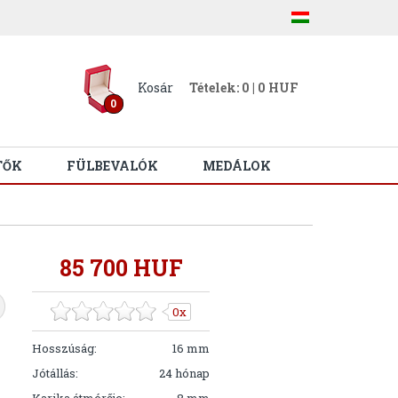
Kosár
Tételek: 0 | 0 HUF
0
TŐK
FÜLBEVALÓK
MEDÁLOK
85 700 HUF
0x
Hosszúság:
16 mm
Jótállás:
24 hónap