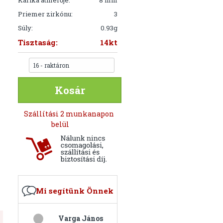
Karika átmérője:
8 mm
Priemer zirkónu:
3
Súly:
0.93g
Tisztaság:
14kt
16 - raktáron
Kosár
Szállítási 2 munkanapon
belül
Mi segítünk Önnek
Varga János