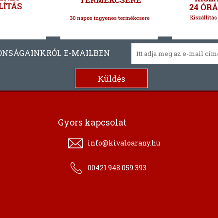
ONSÁGAINKRÓL E-MAILBEN
Gyors kapcsolat
info@kivaloarany.hu
00421 948 059 393