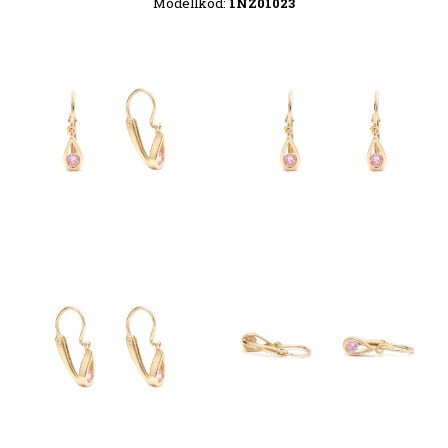
Modellkód:
1NZ01023