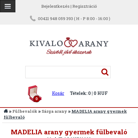
Bejelentkezés
|
Regisztráció
00421 948 059 393 ( H - P 8:00 - 16:00 )
Kosár
Tételek: 0 | 0 HUF
0
»
»
»
Fülbevalók
Sárga arany
MADELIA arany gyermek
fülbevaló
Vissza
MADELIA arany gyermek fülbevaló