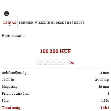
LEÍRÁS
TERMÉK VISSZAKÜLDÉSE
ÉRTÉKELÉS
Hamarosan...
106 200 HUF
0x
Belsőszélesség:
5 mm
Jótállás:
24 hónap
Magasság:
18 mm
Priemer zirkónu:
3
Súly:
1.24g
Tisztaság:
14kt