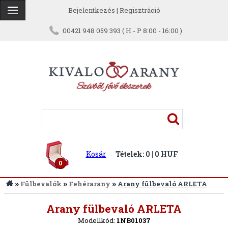
Bejelentkezés
|
Regisztráció
00421 948 059 393 ( H - P 8:00 - 16:00 )
Kosár
Tételek: 0 | 0 HUF
0
»
»
»
Fülbevalók
Fehérarany
Arany fülbevaló ARLETA
Vissza
Arany fülbevaló ARLETA
Modellkód:
1NB01037