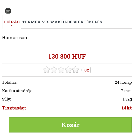
LEÍRÁS
TERMÉK VISSZAKÜLDÉSE
ÉRTÉKELÉS
Hamarosan...
130 800 HUF
0x
Jótállás:
24 hónap
Karika átmérője:
7 mm
Súly:
1.52g
Tisztaság:
14kt
Kosár