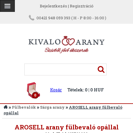
Bejelentkezés
|
Regisztráció
00421 948 059 393 ( H - P 8:00 - 16:00 )
Kosár
Tételek: 0 | 0 HUF
0
»
»
»
Fülbevalók
Sárga arany
AROSELL arany fülbevaló
opállal
Vissza
AROSELL arany fülbevaló opállal