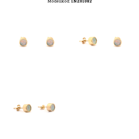
Modellkód:
1NZ01082