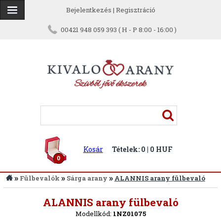
Bejelentkezés
|
Regisztráció
00421 948 059 393 ( H - P 8:00 - 16:00 )
Kosár
Tételek: 0 | 0 HUF
0
»
»
»
Fülbevalók
Sárga arany
ALANNIS arany fülbevaló
Vissza
ALANNIS arany fülbevaló
Modellkód:
1NZ01075