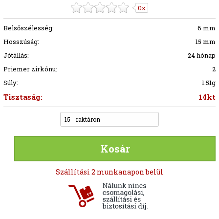
0x
Belsőszélesség:
6 mm
Hosszúság:
15 mm
Jótállás:
24 hónap
Priemer zirkónu:
2
Súly:
1.51g
Tisztaság:
14kt
15 - raktáron
Kosár
Szállítási 2 munkanapon belül