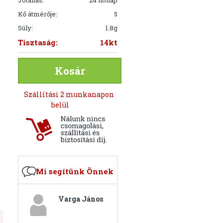
Jótállás:
24 hónap
Kő átmérője:
5
Súly:
1.8g
Tisztaság:
14kt
Kosár
Szállítási 2 munkanapon
belül
Mi segítünk Önnek
Varga János