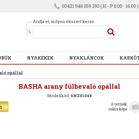
00421 948 059 393 ( H - P 8:00 - 16:00 )
Árulja el, milyen ékszert keres
ŰRŰK
NYAKÉKEK
NYAKLÁNCOK
KARKÖ
ló opállal
BASHA arany fülbevaló opállal
Modellkód:
6NZ01048
A termék
reális képe