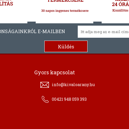
ONSÁGAINKRÓL E-MAILBEN
Gyors kapcsolat
info@kivaloarany.hu
00421 948 059 393