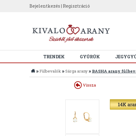
Bejelentkezés
|
Regisztráció
TRENDEK
GYŰRŰK
JEGYGY
»
»
»
Fülbevalók
Sárga arany
BASHA arany fülbeva
Vissza