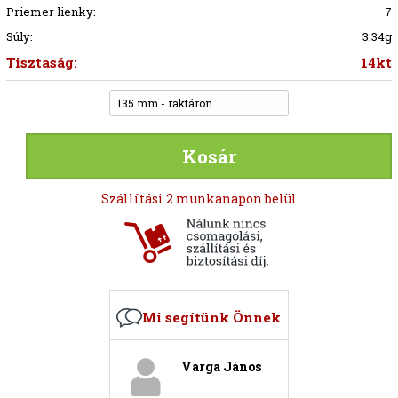
Priemer lienky:
7
Súly:
3.34g
Tisztaság:
14kt
135 mm - raktáron
Kosár
Szállítási 2 munkanapon belül
Mi segítünk Önnek
Varga János