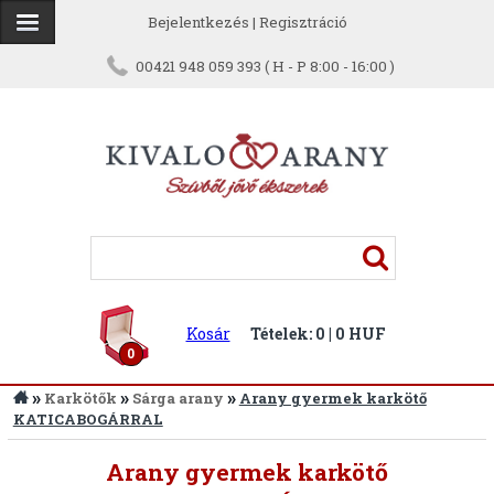
Bejelentkezés
|
Regisztráció
00421 948 059 393 ( H - P 8:00 - 16:00 )
Kosár
Tételek: 0 | 0 HUF
0
»
»
»
Karkötők
Sárga arany
Arany gyermek karkötő
KATICABOGÁRRAL
Arany gyermek karkötő