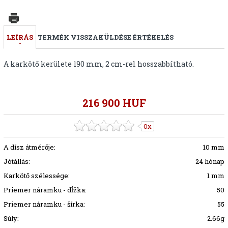
LEÍRÁS
TERMÉK VISSZAKÜLDÉSE
ÉRTÉKELÉS
A karkötő kerülete 190 mm, 2 cm-rel hosszabbítható.
216 900 HUF
0x
A dísz átmérője:
10 mm
Jótállás:
24 hónap
Karkötő szélessége:
1 mm
Priemer náramku - dĺžka:
50
Priemer náramku - šírka:
55
Súly:
2.66g