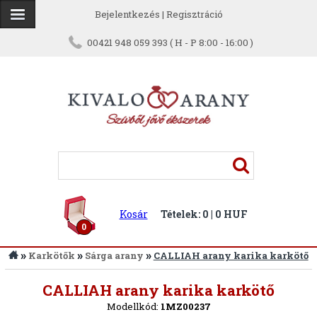
Bejelentkezés
|
Regisztráció
00421 948 059 393 ( H - P 8:00 - 16:00 )
Kosár
Tételek: 0 | 0 HUF
0
»
»
»
Karkötők
Sárga arany
CALLIAH arany karika karkötő
Vissza
CALLIAH arany karika karkötő
Modellkód:
1MZ00237