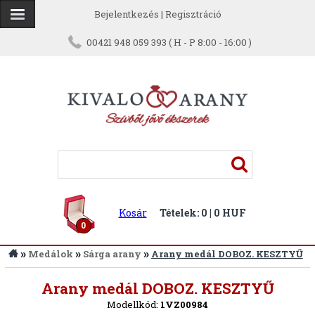
Bejelentkezés
|
Regisztráció
00421 948 059 393 ( H - P 8:00 - 16:00 )
Kosár
Tételek: 0 | 0 HUF
0
»
»
»
Medálok
Sárga arany
Arany medál DOBOZ. KESZTYŰ
Vissza
Arany medál DOBOZ. KESZTYŰ
Modellkód:
1VZ00984