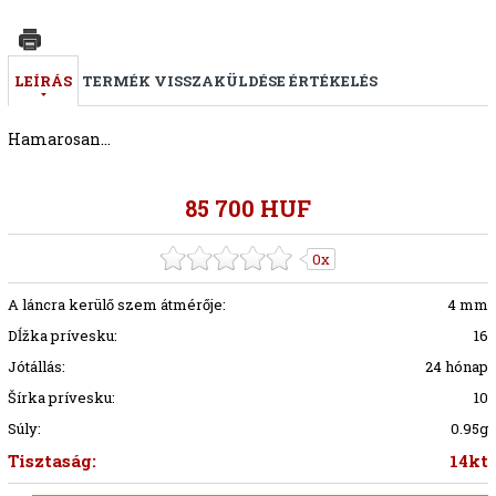
LEÍRÁS
TERMÉK VISSZAKÜLDÉSE
ÉRTÉKELÉS
Hamarosan...
85 700 HUF
0x
A láncra kerülő szem átmérője:
4 mm
Dĺžka prívesku:
16
Jótállás:
24 hónap
Šírka prívesku:
10
Súly:
0.95g
Tisztaság:
14kt