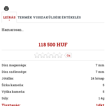
LEÍRÁS
TERMÉK VISSZAKÜLDÉSE
ÉRTÉKELÉS
Hamarosan...
118 500 HUF
0x
Dísz magassága:
7 mm
Dísz szélessége:
7 mm
Jótállás:
24 hónap
Šírka kameňa:
5
Výška kameňa:
5
Súly:
1.4g
Tisztaság:
14kt