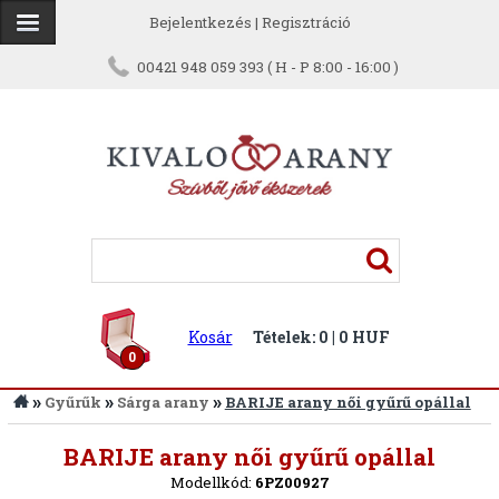
Bejelentkezés
|
Regisztráció
00421 948 059 393 ( H - P 8:00 - 16:00 )
Kosár
Tételek: 0 | 0 HUF
0
»
»
»
Gyűrűk
Sárga arany
BARIJE arany női gyűrű opállal
Vissza
BARIJE arany női gyűrű opállal
Modellkód:
6PZ00927