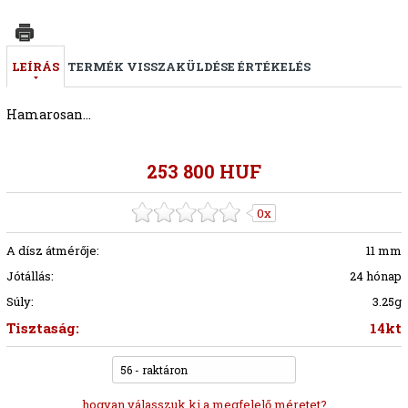
LEÍRÁS
TERMÉK VISSZAKÜLDÉSE
ÉRTÉKELÉS
Hamarosan...
253 800 HUF
0x
A dísz átmérője:
11 mm
Jótállás:
24 hónap
Súly:
3.25g
Tisztaság:
14kt
56 - raktáron
hogyan válasszuk ki a megfelelő méretet?