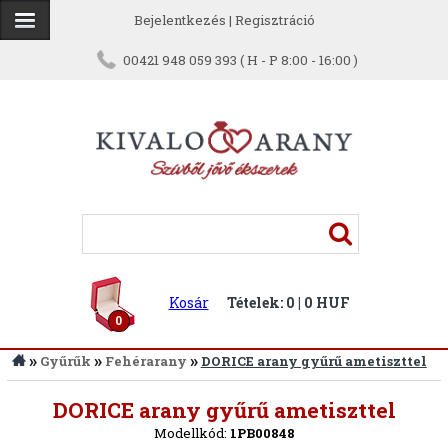
Bejelentkezés
|
Regisztráció
00421 948 059 393 ( H - P 8:00 - 16:00 )
Kosár
Tételek: 0 | 0 HUF
0
»
»
»
Gyűrűk
Fehérarany
DORICE arany gyűrű ametiszttel
Vissza
DORICE arany gyűrű ametiszttel
Modellkód:
1PB00848