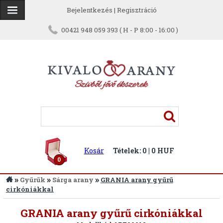
Bejelentkezés
|
Regisztráció
00421 948 059 393 ( H - P 8:00 - 16:00 )
Kosár
Tételek: 0 | 0 HUF
0
»
»
»
Gyűrűk
Sárga arany
GRANIA arany gyűrű
cirkóniákkal
Vissza
GRANIA arany gyűrű cirkóniákkal