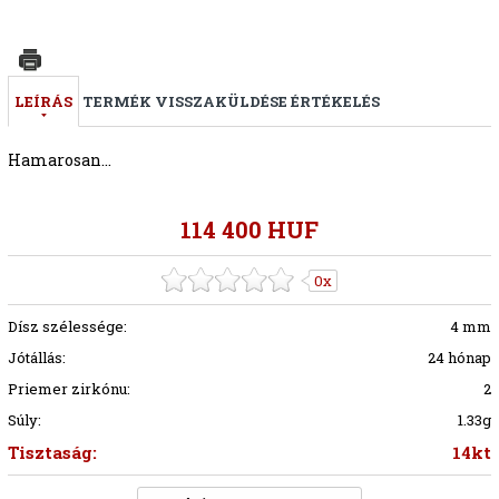
LEÍRÁS
TERMÉK VISSZAKÜLDÉSE
ÉRTÉKELÉS
Hamarosan...
114 400 HUF
0x
Dísz szélessége:
4 mm
Jótállás:
24 hónap
Priemer zirkónu:
2
Súly:
1.33g
Tisztaság:
14kt