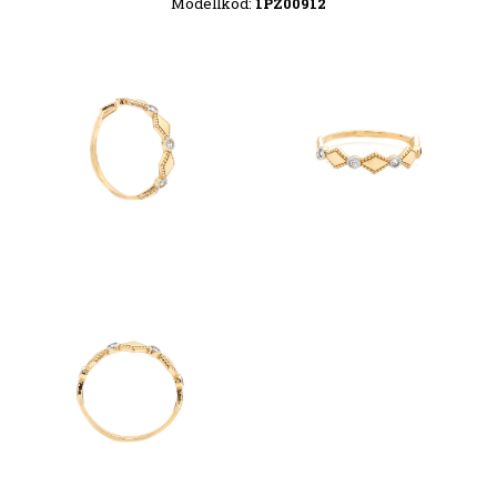
Modellkód:
1PZ00912