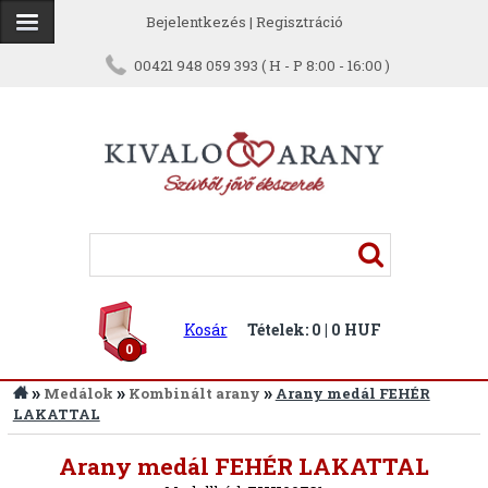
Bejelentkezés
|
Regisztráció
00421 948 059 393 ( H - P 8:00 - 16:00 )
Kosár
Tételek: 0 | 0 HUF
0
»
»
»
Medálok
Kombinált arany
Arany medál FEHÉR
LAKATTAL
Vissza
Arany medál FEHÉR LAKATTAL