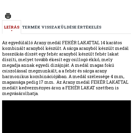
LEÍRÁS
TERMÉK VISSZAKÜLDÉSE
ÉRTÉKELÉS
Az egyedülálló Arany medál FEHÉR LAKATTAL 14 karátos
kombinált aranyból készült. A sárga aranyból készült medál
hosszúkás díszét egy fehér aranyból készült fehér lakat
díszíti, melyet tovább ékesít egy csillogó ékkő, mely
megadja annak egyedi dizájnját. A medál magas fokú
csiszolással megmunkált, a a fehér és sárga arany
harmonikus kombinációjában. A medál szélessége 4 mm,
magassága pedig 17 mm. Az Arany medál FEHÉR LAKATTAL
medált kedvezményes áron a FEHÉR LAKAT szettben is
megvásárolhatja.