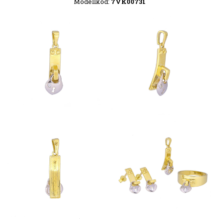
Modellkód:
7VK00731