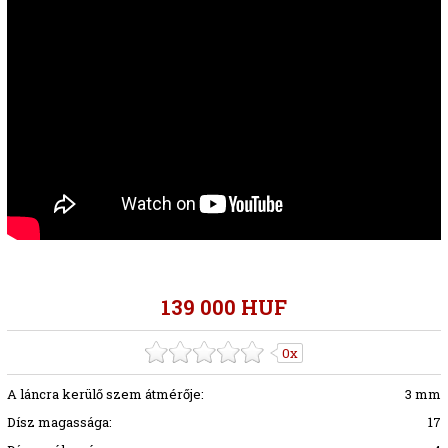
139 000 HUF
0x
A láncra kerülő szem átmérője:
3 mm
Dísz magassága:
17