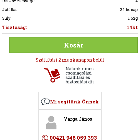
Dísz szélessége:
4
Jótállás:
24 hónap
Súly:
1.62g
Tisztaság:
14kt
Kosár
Szállítási 2 munkanapon belül
Mi segítünk Önnek
Varga János
00421 948 059 393