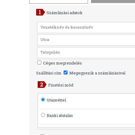
Számlázási adatok
Céges megrendelés
Szállítási cím
Megegyezik a számlázásival
Fizetési mód
Utánvéttel
Banki átutalás