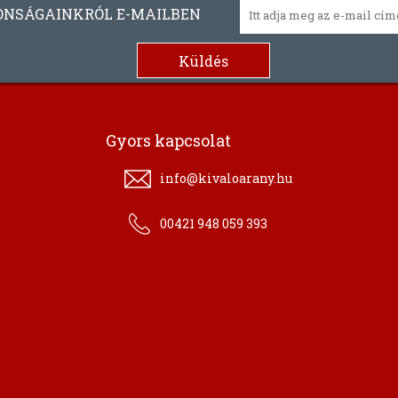
ONSÁGAINKRÓL E-MAILBEN
Gyors kapcsolat
info@kivaloarany.hu
00421 948 059 393