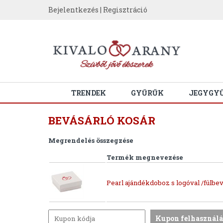
Bejelentkezés
|
Regisztráció
TRENDEK
GYŰRŰK
JEGYGY
BEVÁSÁRLÓ KOSÁR
Megrendelés összegzése
Termék megnevezése
Pearl ajándékdoboz s logóval /fülbev