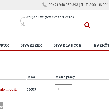
00421 948 059 393 ( H - P 8:00 - 16:00 )
Árulja el, milyen ékszert keres
ŰRŰK
NYAKÉKEK
NYAKLÁNCOK
KARKÖ
Cena
Mennyiség
aló, medál/
0 HUF