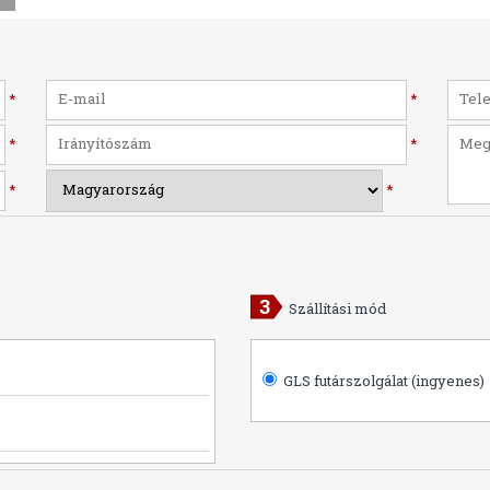
*
*
*
*
*
*
Szállítási mód
GLS futárszolgálat (ingyenes)